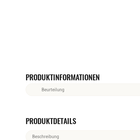
PRODUKTINFORMATIONEN
Beurteilung
Goldfarben. Intensive Aromen von Karamell und f
Noten von dunkler Schokolade und ein Hauch von Es
des Roggens. Langer Nachhall.
PRODUKTDETAILS
Beschreibung