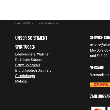
*inkl. MwSt., zzgl. Versandkosten
Footer-Menü
UNSER SORTIMENT
SERVICE KO
service@club
SPIRITUOSEN
Mo-Do 9:00 -
Edelbrennerei Walcher
und Fr 9:00 
Distillerie Sibona
Remy Cointreau
VERSAND
Bruichladdich Distillery
Versandkoste
Glendalough
Metaxa
ZAHLUNGSA