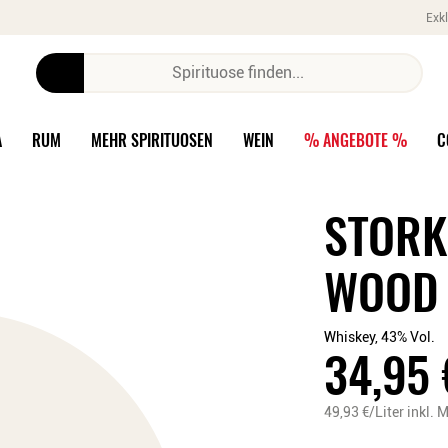
Exkl
A
RUM
MEHR SPIRITUOSEN
WEIN
% ANGEBOTE %
C
STORK
WOOD 
Whiskey, 43% Vol.
34,95
49,93
€/Liter
inkl. 