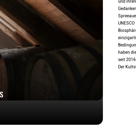
und ihren
Gedanken
Spreeaue
UNESCO h
Biosphäre
einzigart
Bedingun
haben die
seit 2016
Der Kultst
HS