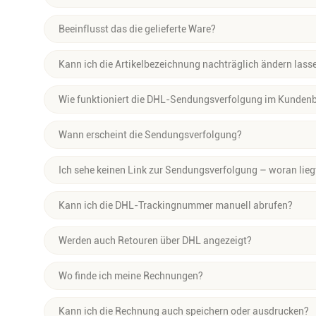
Bei Offline-Bestellungen und Filialkäufen werden Artikel ma
Beeinflusst das die gelieferte Ware?
erfasst. Diese können sich optisch von den Bezeichnungen im 
gleiche Produkt.
Nein, selbstverständlich erhältst du das richtige Produkt – a
Kann ich die Artikelbezeichnung nachträglich ändern lass
lautet als im Webshop.
Nein, die Bezeichnung wird automatisch systemseitig vergeb
Wie funktioniert die DHL-Sendungsverfolgung im Kundenb
Wenn deine Bestellung mit DHL verschickt wurde, findest du 
Wann erscheint die Sendungsverfolgung?
verfolgen“. Ein Klick führt dich direkt zur DHL-Seite mit alle
Sobald deine Bestellung verpackt und an DHL übergeben wurd
Ich sehe keinen Link zur Sendungsverfolgung – woran lieg
freigeschaltet.
Der Link erscheint nur, wenn deine Bestellung per DHL verschi
Kann ich die DHL-Trackingnummer manuell abrufen?
Versandarten ist keine Sendungsverfolgung möglich.
Die Trackingnummer wird dir im Kundenbereich und ggf. per V
Werden auch Retouren über DHL angezeigt?
erforderlich.
Nein, aktuell bezieht sich die Sendungsverfolgung nur auf den
Wo finde ich meine Rechnungen?
Rücksendungen.
Im Kundenbereich unter „Meine Bestellungen“ kannst du zu je
Kann ich die Rechnung auch speichern oder ausdrucken?