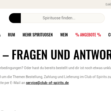
Exkl
A
RUM
MEHR SPIRITUOSEN
WEIN
% ANGEBOTE %
C
 – FRAGEN UND ANTWO
bedingungen? Oder hast du bereits bestellt und dir ist noch etwas unkl
d um die Themen Bestellung, Zahlung und Lieferung im Club of Spirits z
tte per E-Mail an
service@club-of-spirits.de
.