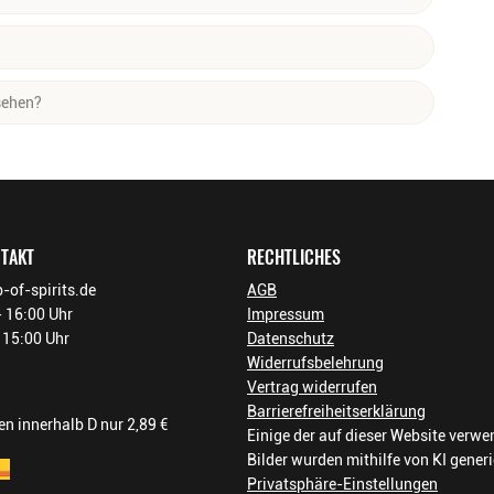
 sie ganz einfach herunterladen, speichern oder ausdrucken.
lossen und bearbeitet wurde.
sehen?
5) stehen rückwirkend im Kundenkonto zur Verfügung – soweit
NTAKT
RECHTLICHES
-of-spirits.de
AGB
 16:00 Uhr
Impressum
- 15:00 Uhr
Datenschutz
Widerrufsbelehrung
Vertrag widerrufen
Barrierefreiheitserklärung
n innerhalb D nur 2,89 €
Einige der auf dieser Website verw
Bilder wurden mithilfe von KI generi
Privatsphäre-Einstellungen