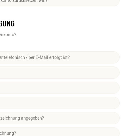
konto zurücksetzen will?
tgelegenen Postfiliale. Du kannst das Paket bei Anlieferung
. Gib nach dem Anklicken bitte deine E-Mail-Adresse ein, mit
 mitgeben.
ink per E-Mail, mit dem du dein Passwort zurücksetzen kannst.
LGUNG
den wir ggf. die Rückerstattung der zurückgeschickten Flaschen
Lager einige Tage dauern kann.
denkonto?
er telefonisch / per E-Mail erfolgt ist?
ng:
fonisch oder per Fax bei unserem Kundenservice eingegangen
urden.
undenbereich angezeigt – direkt neben der jeweiligen
ichen Bestellweise vergeben und lässt sich nicht bearbeiten.
bezeichnung angegeben?
leicht variieren.
eichnung?