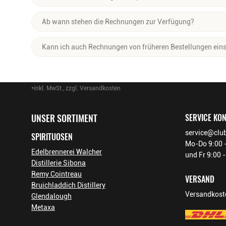
herunterladen.
Ja, jede Rechnung steht dir als PDF zur Verfügung. Du kannst
Ab wann stehen die Rechnungen zur Verfügung?
Rechnungen sind verfügbar, sobald deine Bestellung abgesch
Kann ich auch Rechnungen von früheren Bestellungen ein
Ja, alle Rechnungen seit Einführung der Funktion (April 202
technisch möglich.
*inkl. MwSt., zzgl. Versandkosten
Footer-Menü
UNSER SORTIMENT
SERVICE KO
service@club
SPIRITUOSEN
Mo-Do 9:00 -
Edelbrennerei Walcher
und Fr 9:00 
Distillerie Sibona
Remy Cointreau
VERSAND
Bruichladdich Distillery
Versandkoste
Glendalough
Metaxa