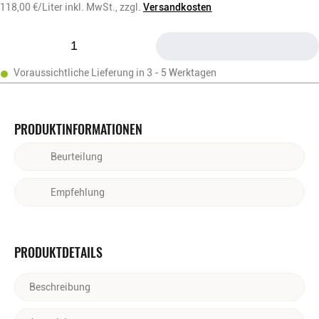
118,00
€/Liter
inkl. MwSt.,
zzgl.
Versandkosten
Voraussichtliche Lieferung in 3 - 5 Werktagen
PRODUKTINFORMATIONEN
Beurteilung
Klar im Glas. In der Nase und am Gaumen intensive
Empfehlung
Birnenaromen und ein harmonisch kraftvoller Abgang,
Pur als Digestif oder als Zutat in Cocktails.
PRODUKTDETAILS
Beschreibung
KLEIN, KLAR, GENIAL