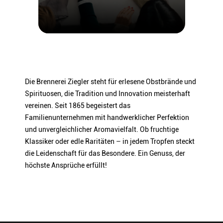
Verkostungsteam, dem auch Sommeliers angehören, jährlich
PRODUKTTYP
Obstbrand
über 4000 Weine.
INHALT (LITER)
0.5
l
Gebr. Josef & Matthäus
PRODUZENT / ABFÜLLER / HERSTELLER
Ziegler GmbH, Hauptstraße
26 97896 Freudenberg
90
EAN
4017869200034
Die Brennerei Ziegler steht für erlesene Obstbrände und
IWSC
Spirituosen, die Tradition und Innovation meisterhaft
ARTIKELNUMMER
401021
vereinen. Seit 1865 begeistert das
Familienunternehmen mit handwerklicher Perfektion
International Wine and Spirit Competition Punkte
und unvergleichlicher Aromavielfalt. Ob fruchtige
Seit 1969 werden jährlich Wein- und Spirituosen aus allen
Klassiker oder edle Raritäten – in jedem Tropfen steckt
Regionen der Welt beim Internationalen Wein - und
die Leidenschaft für das Besondere. Ein Genuss, der
Spirituosenwettbewerb ausgezeichnet. Austragungsort des
höchste Ansprüche erfüllt!
Wettbewerbes ist in London. Die einzelnen Kategorien werden
nach dem 100 Punkte System aber auch mit Medaillen bewertet.
Gesondert dazu gibt es auch verschiedene weitere Trophäen, die
an die Gewinner verteilt werden.