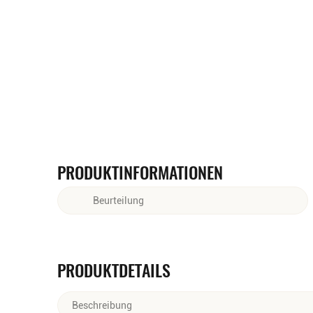
PRODUKTINFORMATIONEN
Beurteilung
Intensiv-fruchtiges Orangenaroma im Bukett. Am
Gaumen sehr frisch und mit bittersüßen Noten.
Sehr langer, angenehmer Nachhall.
PRODUKTDETAILS
Beschreibung