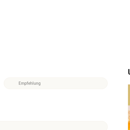
Empfehlung
Als Aperitif ist Canonita pur, auf Eis oder mit Sekt
aufgegossen ein echter Genuss. Daneben eignet
sich die Spirituose auch zum Mixen leckerer
Cocktails wie dem Canonita Spritz oder Canonita
Tonic.