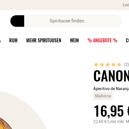
Exkl
A
RUM
MEHR SPIRITUOSEN
WEIN
% ANGEBOTE %
C
(
2
)
CANON
Aperitivo de Naranj
Mallorca
16,95
22,60
€/Liter
inkl. 