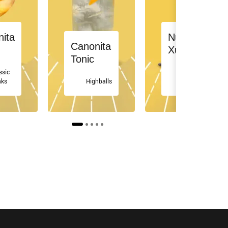
ita
Nunca
Canonita
z
Xubec
Tonic
ssic
Fancy
nks
Highballs
Drinks