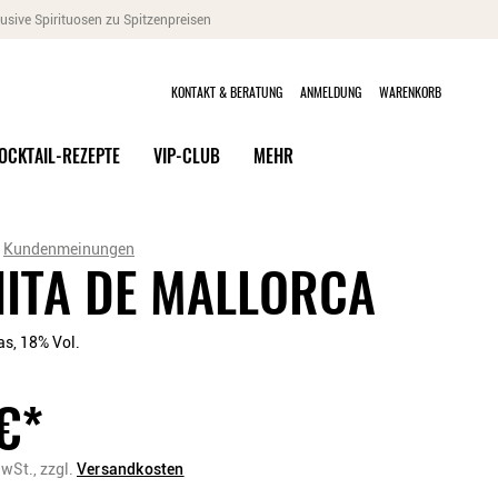
usive Spirituosen zu Spitzenpreisen
KONTAKT & BERATUNG
ANMELDUNG
WARENKORB
OCKTAIL-REZEPTE
VIP-CLUB
MEHR
Kundenmeinungen
ITA DE MALLORCA
as, 18% Vol.
€
*
MwSt.,
zzgl.
Versandkosten