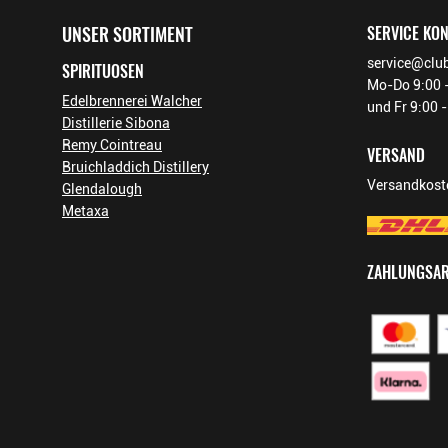
PRODUZENT / ABFÜLLER /
Antonio Nadal S.A., Conradors 28
UNSER SORTIMENT
SERVICE KO
HERSTELLER
EAN
8414037933002
service@club
SPIRITUOSEN
Mo-Do 9:00 -
ARTIKELNUMMER
660440
Edelbrennerei Walcher
und Fr 9:00 
Distillerie Sibona
Remy Cointreau
VERSAND
Bruichladdich Distillery
Versandkoste
Glendalough
Metaxa
ZAHLUNGSA