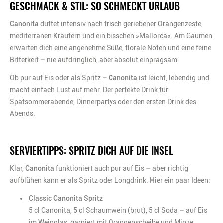
GESCHMACK & STIL: SO SCHMECKT URLAUB
Canonita
duftet intensiv nach frisch geriebener Orangenzeste,
mediterranen Kräutern und ein bisschen »Mallorca«. Am Gaumen
erwarten dich eine angenehme Süße, florale Noten und eine feine
Bitterkeit – nie aufdringlich, aber absolut einprägsam.
Ob pur auf Eis oder als Spritz –
Canonita
ist leicht, lebendig und
macht einfach Lust auf mehr. Der perfekte Drink für
Spätsommerabende, Dinnerpartys oder den ersten Drink des
Abends.
SERVIERTIPPS: SPRITZ DICH AUF DIE INSEL
Klar,
Canonita
funktioniert auch pur auf Eis – aber richtig
aufblühen kann er als Spritz oder Longdrink. Hier ein paar Ideen:
Classic Canonita Spritz
5 cl Canonita, 5 cl Schaumwein (brut), 5 cl Soda – auf Eis
im Weinglas, garniert mit Orangenscheibe und Minze.