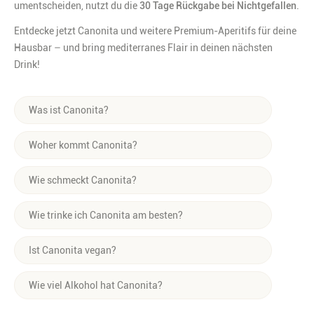
umentscheiden, nutzt du die
30 Tage Rückgabe bei Nichtgefallen
.
Entdecke jetzt Canonita und weitere Premium-Aperitifs für deine
Hausbar – und bring mediterranes Flair in deinen nächsten
Drink!
Was ist Canonita?
Canonita ist ein weinbasierter Orangen-Aperitif von der
Woher kommt Canonita?
Insel Mallorca. Er wird aus der aromatischen Canoneta-
Orange und mallorquinischen Kräutern hergestellt –
Canonita stammt aus dem Tal von Sóller auf Mallorca und
Wie schmeckt Canonita?
fruchtig, frisch und mit mediterranem Twist.
wird in der traditionsreichen Destillerie Antonio Nadal
produziert – der ältesten Brennerei der Insel.
Frisch, zitrusbetont, leicht süß mit einer feinen Bitterkeit.
Wie trinke ich Canonita am besten?
Am besten gekühlt auf Eis oder als Spritz – z. B. mit
Ist Canonita vegan?
Prosecco, Soda und einer Orangenscheibe. Auch mit Tonic
Water funktioniert Canonita super.
Ja, Canonita ist vegan.
Wie viel Alkohol hat Canonita?
Canonita hat 18 % Vol. Alkohol – damit perfekt als Aperitif