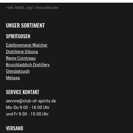
vor dem Essen oder als leichter Longdrink zwischendurch.
*inkl. MwSt., zzgl. Versandkosten
Footer-Menü
UNSER SORTIMENT
SPIRITUOSEN
Edelbrennerei Walcher
Distillerie Sibona
Remy Cointreau
Bruichladdich Distillery
Glendalough
Metaxa
SERVICE KONTAKT
service@club-of-spirits.de
Mo-Do 9:00 - 16:00 Uhr
und Fr 9:00 - 15:00 Uhr
VERSAND