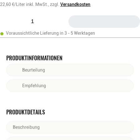
22,60
€/Liter
inkl. MwSt.,
zzgl.
Versandkosten
Voraussichtliche Lieferung in 3 - 5 Werktagen
PRODUKTINFORMATIONEN
Beurteilung
Harmonische Aromen von reifen, roten Beeren, zarte Brioche-
Empfehlung
Noten. Frisch und feinperlig am Gaumen.
Zu leichten Vorspeisen, frischen Salaten, gegrilltem Fisch,
Meeresfrüchten und milden Käsesorten.
PRODUKTDETAILS
Beschreibung
ROT... ÄH NEIN, BESSER: ROSÉKÄPPCHEN