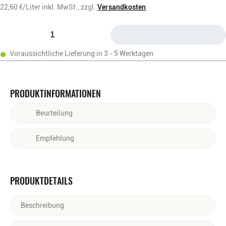
22,60
€/Liter
inkl. MwSt.,
zzgl.
Versandkosten
Voraussichtliche Lieferung in 3 - 5 Werktagen
PRODUKTINFORMATIONEN
Beurteilung
Hellgelb mit grünen Reflexen. Feinfruchtig, frisch mit Aromen
Empfehlung
von grünem Apfel und Pfirsich. Im Geschmack elegant und frisch
mit feiner Perlage.
Zu leichten Vorspeisen, frischen Salaten, gegrilltem Fisch,
Meeresfrüchten und milden Käsesorten.
PRODUKTDETAILS
Beschreibung
RIESLING-SEKT AUS TRADITION