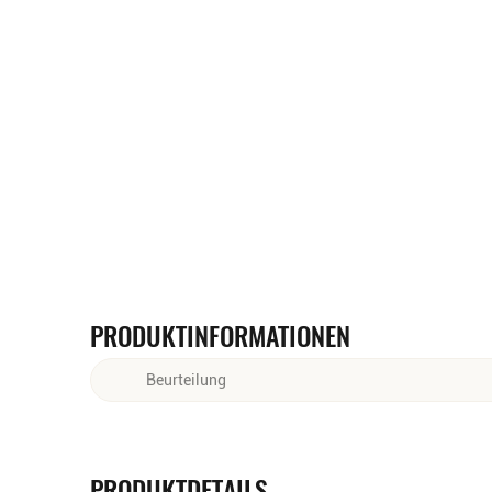
PRODUKTINFORMATIONEN
Beurteilung
Helles, kupferfarbenes Gold. Konzentrierte Aromen 
Veilchen, Rose, süße Vanille. Seidige Textur, perfe
Harmonie, bemerkenswert gut abgerundet.
PRODUKTDETAILS