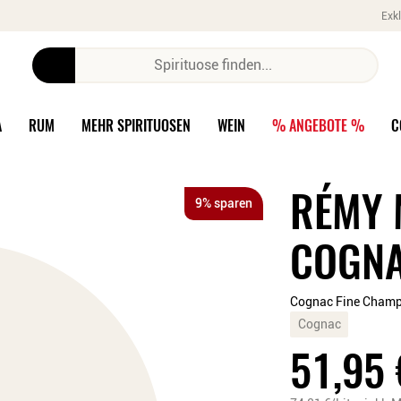
Exkl
A
RUM
MEHR SPIRITUOSEN
WEIN
% ANGEBOTE %
C
RÉMY 
9% sparen
COGN
Cognac Fine Champ
Cognac
51,95