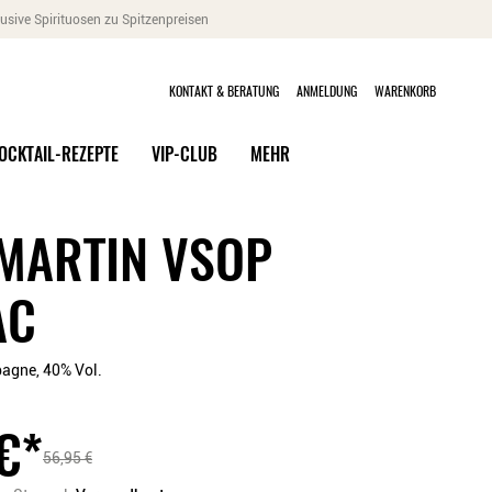
usive Spirituosen zu Spitzenpreisen
KONTAKT & BERATUNG
ANMELDUNG
WARENKORB
OCKTAIL-REZEPTE
VIP-CLUB
MEHR
MARTIN VSOP
AC
agne, 40% Vol.
€
*
56,95
€