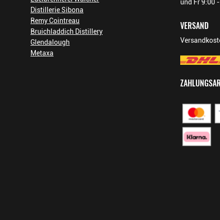
und Fr 9:00 
EAN
3024482270109
Distillerie Sibona
Remy Cointreau
ARTIKELNUMMER
270690
VERSAND
Bruichladdich Distillery
Versandkoste
Glendalough
Metaxa
ZAHLUNGSA