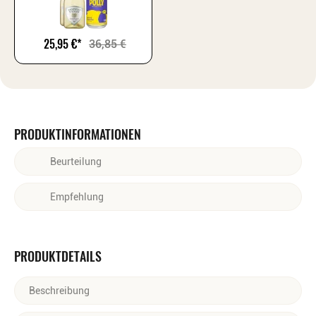
25,95
€
*
36,85
€
PRODUKTINFORMATIONEN
Beurteilung
Spritzige Zitrusnoten von Yuzu, Zitrone und Grapefruit, verfeinert
Empfehlung
durch zarte Pflaumennoten.
Als Spritz mit alkoholfreiem Prosecco oder Tonic Water oder pur
auf Eis.
PRODUKTDETAILS
Beschreibung