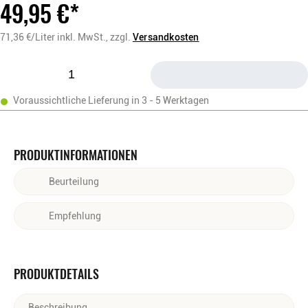
49,95
€
*
71,36
€/Liter
inkl. MwSt.,
zzgl.
Versandkosten
Voraussichtliche Lieferung in 3 - 5 Werktagen
PRODUKTINFORMATIONEN
Beurteilung
In der Nase reichhaltige Aromen von Rosinen, exotischen
Empfehlung
Früchten, Mango und Ananas mit einem Hauch von
Orangenzeste und Marmelade. Am Gaumen komplex und doch
Solo und auf Eis
sanft und lebendig. Überraschend reichhaltig und fein mit
PRODUKTDETAILS
langanhaltende Noten im Abgang.
Beschreibung