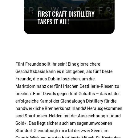
Früchten, Mango und Ananas mit einem Hauch von
WHISKEY LTD, 9 NEWTOWN
94
BUSINESS AND ENTERPRISE
Orangenzeste und Marmelade. Am Gaumen wirkt er trotz der
PRODUZENT / ABFÜLLER / HERSTELLER
Falstaff
FIRST CRAFT DISTILLERY
CENTRE
Komplexität sanft und lebendig. Vollendet wird dieser komplexe
NEWTOWNMOUNTKENNEDY
TAKES IT ALL!
Whiskey durch langanhaltende Noten von dunklem Steinobst
CO. WICKLOW
und einer leicht erdigen Würze im Finish.
EAN
5391537390999
94
Punkte
von
Falstaff Punkte
ARTIKELNUMMER
470022
»Dried fruit, orange marmalade, malty notes, oak, vanilla and a
hint of nut form the bouquet. Dark chocolate, sultana, dried fruit,
malt, oak savouriness, vanilla and a hint of biscuit on the palate.
Fünf Freunde sollt ihr sein! Eine glorreichere
Nuances of nut, dried fruit and oak lead onto the fine finish.«
Geschäftsbasis kann es nicht geben, als fünf beste
Freunde, die aus Dublin losziehen, um die
Falstaff Punkte
Marktdominanz der fünf irischen Destillerie-Riesen zu
Ein Genussmagazin für den deutschsprachigen Raum mit dem
brechen. Fünf Davids gegen fünf Goliaths – das ist der
Fokus auf Wein, Essen und Reisen. Zudem werden in
erfolgreiche Kampf der Glendalough Distillery für die
regelmäßigen Abständen Wein- und Restaurant-Guides
handwerkliche Brennerkunst Irlands! Herausgekommen
herausgebracht. Für die Guides bewertet ein professionelles
sind Spirituosen-Helden mit der Auszeichnung »Liquid
Verkostungsteam, dem auch Sommeliers angehören, jährlich
Gold«. Das liegt sicher auch am sagenumwobenen
über 4000 Weine.
Standort Glendalough im »Tal der zwei Seen« im