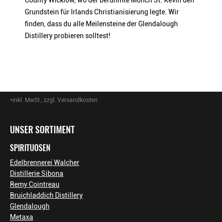
County Wicklow, wo der berühmte Mönch St. Kevin den
Grundstein für Irlands Christianisierung legte. Wir
finden, dass du alle Meilensteine der Glendalough
Distillery probieren solltest!
*inkl. MwSt., zzgl. Versandkosten
Footer-Menü
UNSER SORTIMENT
SPIRITUOSEN
Edelbrennerei Walcher
Distillerie Sibona
Remy Cointreau
Bruichladdich Distillery
Glendalough
Metaxa