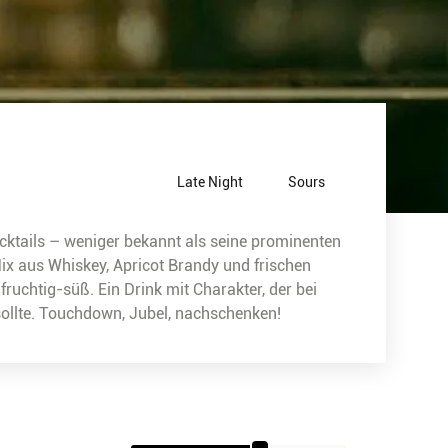
Late Night
Sours
cktails – weniger bekannt als seine prominenten
ix aus Whiskey, Apricot Brandy und frischen
fruchtig-süß. Ein Drink mit Charakter, der bei
 sollte. Touchdown, Jubel, nachschenken!