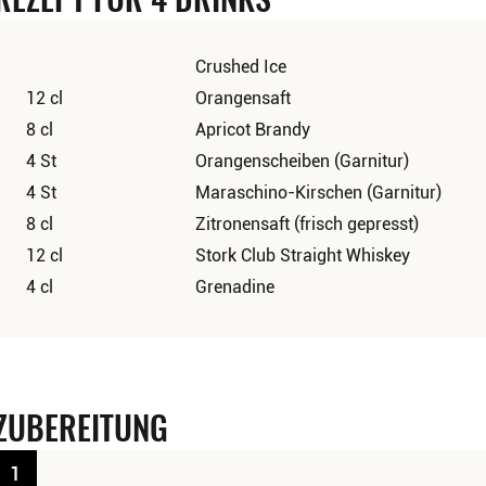
Crushed Ice
12 cl
Orangensaft
8 cl
Apricot Brandy
4 St
Orangenscheiben (Garnitur)
4 St
Maraschino-Kirschen (Garnitur)
8 cl
Zitronensaft (frisch gepresst)
12 cl
Stork Club Straight Whiskey
4 cl
Grenadine
ZUBEREITUNG
1