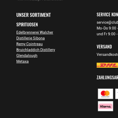
Footer-Menü
UNSER SORTIMENT
SERVICE KO
service@club
SPIRITUOSEN
Mo-Do 9:00 -
Edelbrennerei Walcher
und Fr 9:00 
Distillerie Sibona
Remy Cointreau
VERSAND
Bruichladdich Distillery
Versandkoste
Glendalough
Metaxa
ZAHLUNGSA