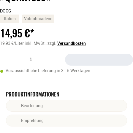
DOCG
Italien
Valdobbiadene
14,95
€
*
19,93
€/Liter
inkl. MwSt.,
zzgl.
Versandkosten
Voraussichtliche Lieferung in 3 - 5 Werktagen
PRODUKTINFORMATIONEN
Beurteilung
Die hellgrüne Farbe wird von einer kontinuierlichen Perlage
Empfehlung
durchflutet. Das Bouquet ist intensiv, sehr fein, fruchtig und
dezent nach Äpfeln duftend. Weich und ausgewogen, mit
Der klassische Aperitif, geeignet auch als Speisebegleiter