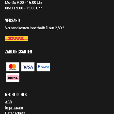
Mo-Do 9:00 - 16:00 Uhr
PRODUKTTYP
Crémant
und Fr 9:00 - 15:00 Uhr
INHALT (LITER)
0.75
l
VERSAND
Geldermann
Privatsektkellerei GmbH, Am
PRODUZENT / ABFÜLLER / HERSTELLER
Versandkosten innerhalb D nur 2,89 €
Schlossberg 1 79206
Breisach am Rhein
WEINTYPGESCHMACK
Brut
ZAHLUNGSARTEN
EAN
4008982654057
ARTIKELNUMMER
165405
RECHTLICHES
AGB
Impressum
Datenschutz