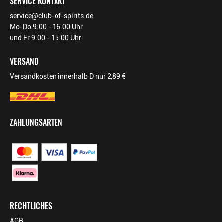
SERVICE KONTAKT
service@club-of-spirits.de
Geldermann
Mo-Do 9:00 - 16:00 Uhr
Privatsektkellerei GmbH, Am
PRODUZENT / ABFÜLLER / HERSTELLER
Schlossberg 1 79206
und Fr 9:00 - 15:00 Uhr
Breisach am Rhein
VERSAND
EAN
4008982664056
Versandkosten innerhalb D nur 2,89 €
ARTIKELNUMMER
166405
ZAHLUNGSARTEN
RECHTLICHES
AGB