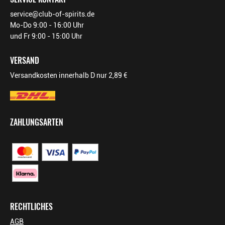
service@club-of-spirits.de
ALLERGENE / INHALTSSTOFFE
Sulfite
Mo-Do 9:00 - 16:00 Uhr
PRODUKTTYP
Rotwein, vegan
und Fr 9:00 - 15:00 Uhr
INHALT (LITER)
0.75
l
VERSAND
Henriques & Henriques
Versandkosten innerhalb D nur 2,89 €
Vinhos SA, Sítio de Belém
PRODUZENT / ABFÜLLER / HERSTELLER
9300-138 Camara de Lobos,
Madeira
WEINTYPGESCHMACK
Süss
ZAHLUNGSARTEN
EAN
4002859433912
ARTIKELNUMMER
433912
RECHTLICHES
AGB