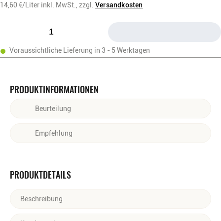
14,60
€/Liter
inkl. MwSt.,
zzgl.
Versandkosten
Voraussichtliche Lieferung in 3 - 5 Werktagen
PRODUKTINFORMATIONEN
Beurteilung
FlagmanÂ´s Madeira ist ein edler, alter, halbsüßer Madeira
Empfehlung
als Aperitif, zum Dessert und für die feine Küche
PRODUKTDETAILS
Beschreibung
MADEIRA-GENUSS FÜR BESONDERE MOMENTE