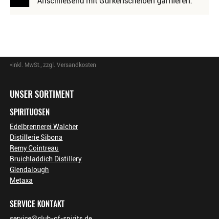
Anschließend mit Gurkenscheiben garnieren.
*inkl. MwSt., zzgl. Versandkosten
Footer-Menü
UNSER SORTIMENT
SPIRITUOSEN
Edelbrennerei Walcher
Distillerie Sibona
Remy Cointreau
Bruichladdich Distillery
Glendalough
Metaxa
SERVICE KONTAKT
service@club-of-spirits.de