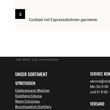
3
Cocktail mit Espressobohnen garnieren.
*inkl. MwSt., zzgl. Versandkosten
Footer-Menü
UNSER SORTIMENT
SERVICE KO
service@club
SPIRITUOSEN
Mo-Do 9:00 -
Edelbrennerei Walcher
und Fr 9:00 
Distillerie Sibona
Remy Cointreau
VERSAND
Bruichladdich Distillery