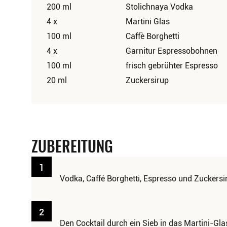
200 ml
Stolichnaya Vodka
4 x
Martini Glas
100 ml
Caffè Borghetti
4 x
Garnitur Espressobohnen
100 ml
frisch gebrühter Espresso
20 ml
Zuckersirup
ZUBEREITUNG
1
Vodka, Caffé Borghetti, Espresso und Zuckersir
2
Den Cocktail durch ein Sieb in das Martini-Gla